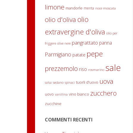
limone
mandorle
menta
noce moscata
olio
olio d'oliva
extravergine d'oliva
olio per
pangrattato
panna
friggere
olive nere
pepe
Parmigiano
patate
sale
prezzemolo
riso
rosmarino
uova
tuorli d'uovo
sedano
salsa
spinaci
zucchero
uovo
vino bianco
vanillina
zucchine
COMMENTI RECENTI