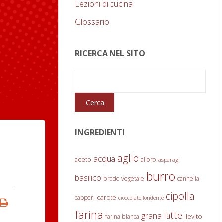
Lezioni di cucina
Glossario
RICERCA NEL SITO
INGREDIENTI
aglio
acqua
aceto
alloro
asparagi
burro
basilico
brodo vegetale
cannella
cipolla
carote
capperi
cioccolato fondente
farina
latte
grana
lievito
farina bianca