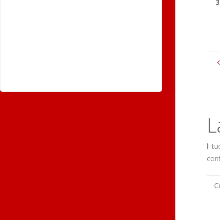
L
Il t
con