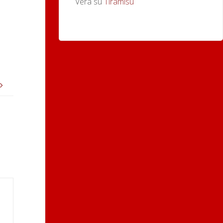
Vera
su
Tiramisù