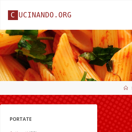
C
U
C
I
N
A
N
D
O
.
O
R
G
H
PORTATE