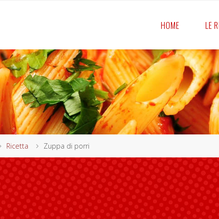
HOME
LE 
ome
Ricetta
Zuppa di porri