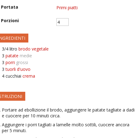
Portata
Primi piatti
Porzioni
INGREDIENTI
3/4
litro
brodo vegetale
3
patate
medie
3
porri
grossi
3
tuorli d'uovo
4
cucchiai
crema
ISTRUZIONI
Portare ad ebollizione il brodo, aggiungere le patate tagliate a dadi
e cuocere per 10 minuti circa.
Aggiungere i porri tagliati a lamelle molto sottili, cuocere ancora
per 5 minuti.