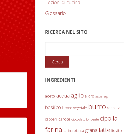
Lezioni di cucina
Glossario
RICERCA NEL SITO
INGREDIENTI
aglio
acqua
aceto
alloro
asparagi
burro
basilico
brodo vegetale
cannella
cipolla
carote
capperi
cioccolato fondente
farina
latte
grana
lievito
farina bianca