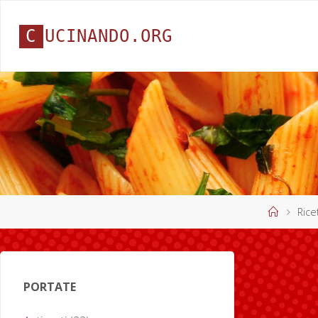
C
U
C
I
N
A
N
D
O
.
O
R
G
Home
Rice
PORTATE