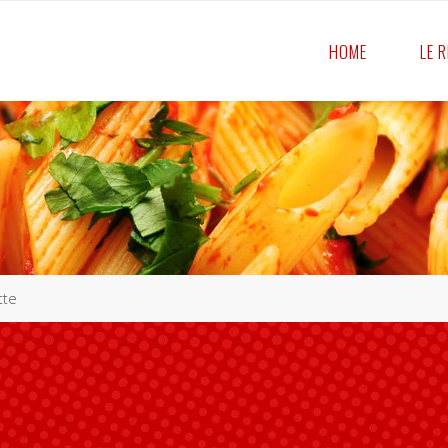
HOME
LE 
tte