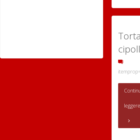
Torta
cipol
itemprop
Contin
legger