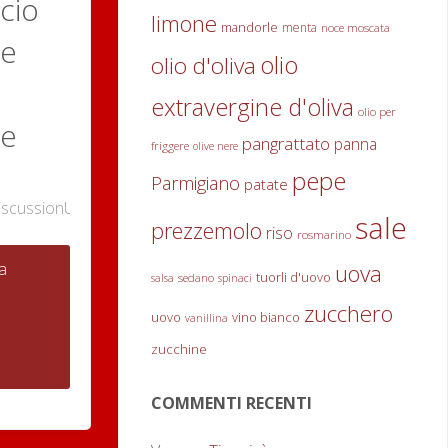
cio
limone
mandorle
menta
noce moscata
ie
olio
olio d'oliva
extravergine d'oliva
olio per
re
pangrattato
panna
friggere
olive nere
pepe
Parmigiano
patate
iscussionURL"
0
sale
prezzemolo
riso
rosmarino
"Cartoccio
a
uova
tuorli d'uovo
sedano
salsa
spinaci
zucchero
di
uovo
vino bianco
vanillina
zucchine
triglie
COMMENTI RECENTI
alle