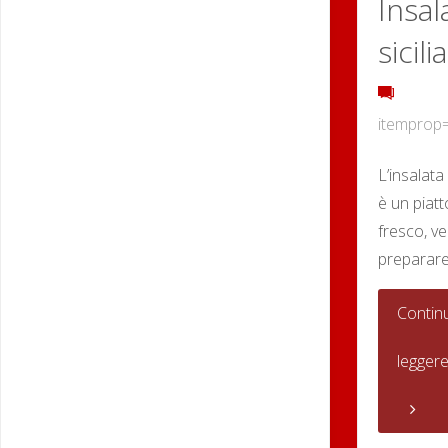
Insal
sicili
itemprop
L’insalata 
è un piat
fresco, v
preparare
Contin
legger