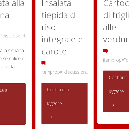
ata alla
Insalata
Cartoc
ana
tiepida di
di trigl
riso
alle
="discussionURL"
0
integrale e
verdu
carote
alla siciliana
to semplice e
itemprop="d
eloce da
itemprop="discussionURL"
0
.
Continua 
"Insalata
Continua a
"Insalata
ua a
leggere
tiepida
leggere
alla
e
di
siciliana"