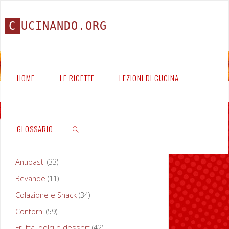
C
U
C
I
N
A
N
D
O
.
O
R
G
HOME
LE RICETTE
LEZIONI DI CUCINA
Home
Ricette
GLOSSARIO
PORTATE
Antipasti
(33)
Ingrediente:
Bevande
(11)
CERCA
carote
Colazione e Snack
(34)
Contorni
(59)
Frutta, dolci e dessert
(42)