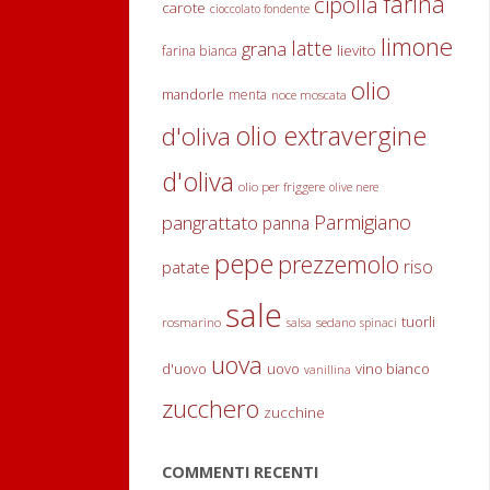
farina
cipolla
t
carote
cioccolato fondente
limone
e
latte
grana
lievito
farina bianca
olio
mandorle
menta
noce moscata
itemprop="discussionURL"
0
olio extravergine
d'oliva
d'oliva
"Insalata
Continua
olio per friggere
olive nere
Parmigiano
pangrattato
panna
tiepida
a
pepe
prezzemolo
riso
patate
di
leggere
sale
riso
tuorli
rosmarino
sedano
salsa
spinaci
uova
integrale
d'uovo
uovo
vino bianco
vanillina
zucchero
zucchine
e
carote"
Z
COMMENTI RECENTI