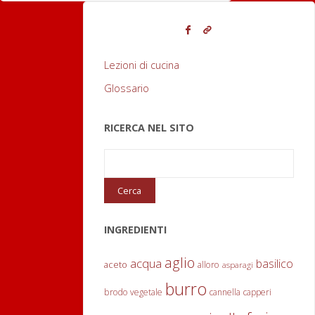
t
e
g
Lezioni di cucina
r
Glossario
a
RICERCA NEL SITO
l
e
e
c
INGREDIENTI
a
aglio
acqua
basilico
r
aceto
alloro
asparagi
burro
o
brodo vegetale
cannella
capperi