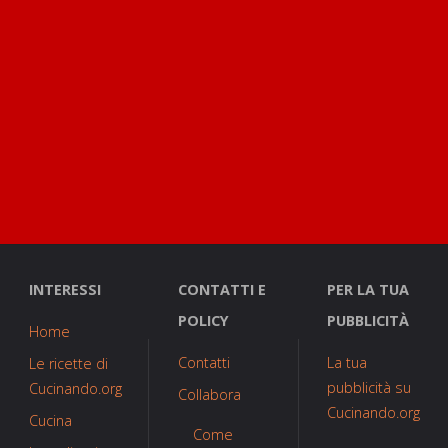
crude
a
in
leggere
insalata"
INTERESSI
CONTATTI E
PER LA TUA
POLICY
PUBBLICITÀ
Home
Contatti
La tua
Le ricette di
pubblicità su
Cucinando.org
Collabora
Cucinando.org
Cucina
Come