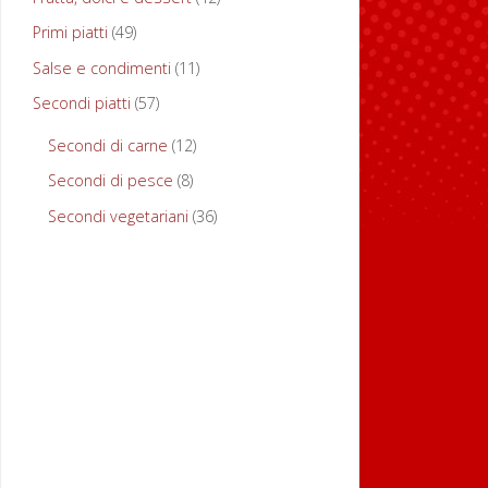
Primi piatti
(49)
I
Salse e condimenti
(11)
n
Secondi piatti
(57)
s
Secondi di carne
(12)
a
Secondi di pesce
(8)
l
Secondi vegetariani
(36)
a
t
a
t
i
e