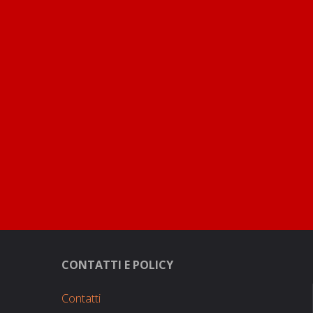
Paginazione
degli
articoli
CONTATTI E POLICY
Contatti