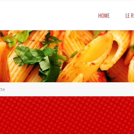
HOME
LE 
tte