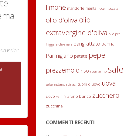
te
limone
mandorle
menta
noce moscata
rema
olio
olio d'oliva
e
extravergine d'oliva
olio per
pangrattato
panna
friggere
olive nere
iscussionURL"
0
pepe
Parmigiano
patate
sale
"Polpette
a
prezzemolo
riso
rosmarino
uova
alla
tuorli d'uovo
sedano
salsa
spinaci
zucchero
uovo
vino bianco
crema
vanillina
zucchine
di
COMMENTI RECENTI
latte"