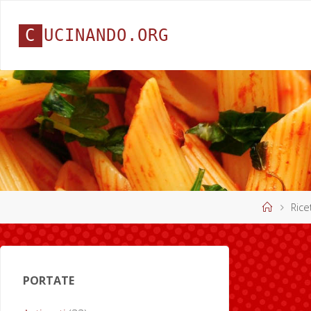
C
U
C
I
N
A
N
D
O
.
O
R
G
Home
Rice
PORTATE