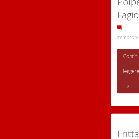
Polpe
Fagio
itemprop
Contin
legger
Fritta