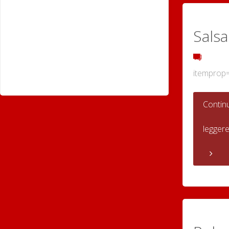
Salsa
itemprop
Contin
legger