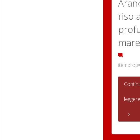
Aranc
riso a
prof
mar
itemprop
Contin
legger