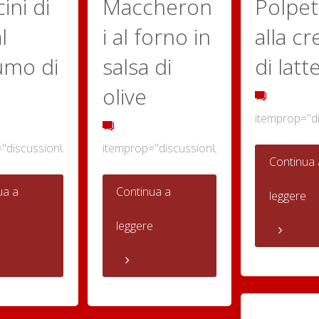
ini di
Maccheron
Polpet
l
i al forno in
alla c
umo di
salsa di
di latt
e
olive
itemprop="d
="discussionURL"
0
itemprop="discussionURL"
0
Continua 
"Arancini
"Maccheroni
ua a
Continua a
leggere
di
al
e
leggere
riso
forno
al
in