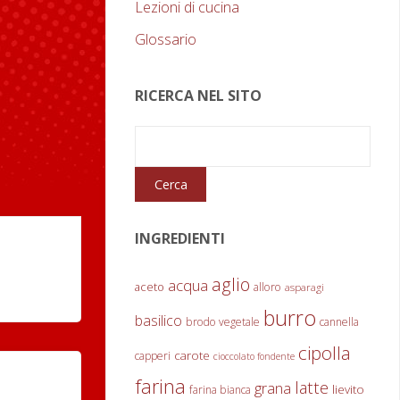
Lezioni di cucina
Glossario
RICERCA NEL SITO
INGREDIENTI
aglio
acqua
aceto
alloro
asparagi
burro
basilico
brodo vegetale
cannella
cipolla
carote
capperi
cioccolato fondente
farina
latte
grana
lievito
farina bianca