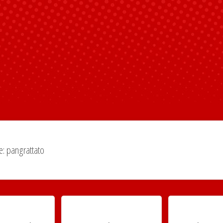
e:
pangrattato