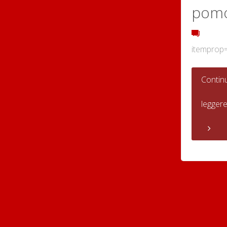
pom
itemprop
Contin
legger