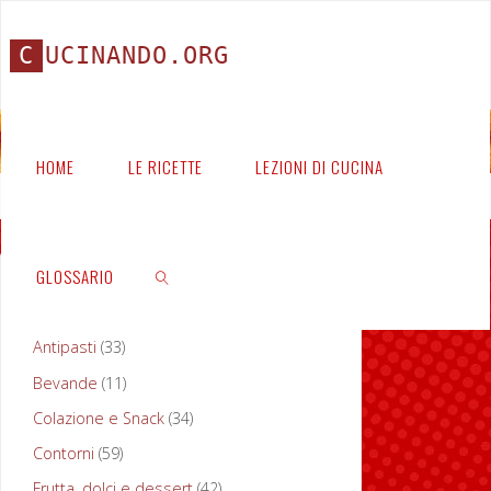
C
U
C
I
N
A
N
D
O
.
O
R
G
HOME
LE RICETTE
LEZIONI DI CUCINA
Home
Ricette
GLOSSARIO
PORTATE
Antipasti
(33)
Portata:
Bevande
(11)
CERCA
Antipasti
Colazione e Snack
(34)
Gli
Contorni
(59)
antipasti
,
Frutta, dolci e dessert
(42)