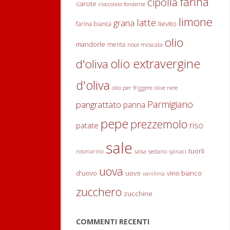
farina
cipolla
carote
cioccolato fondente
carne,
limone
pesce
latte
grana
lievito
farina bianca
e/o
olio
mandorle
menta
di
noce moscata
verdure.
olio extravergine
d'oliva
La
d'oliva
scelta
olio per friggere
olive nere
degli
Parmigiano
pangrattato
panna
ingredienti
pepe
prezzemolo
è
riso
patate
molto
sale
importante:
tuorli
rosmarino
sedano
salsa
spinaci
deve
uova
d'uovo
uovo
vino bianco
essere
vanillina
fatta
zucchero
zucchine
in
base
COMMENTI RECENTI
alle