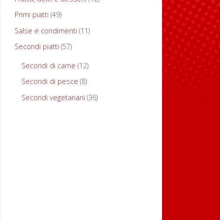
in
francese
Primi piatti
(49)
entrée
Salse e condimenti
(11)
(
starters
Secondi piatti
(57)
in
inglese),
Secondi di carne
(12)
sono
Secondi di pesce
(8)
portate
Secondi vegetariani
(36)
che
precedono
i
primi
piatti
o
i
piatti
unici
e