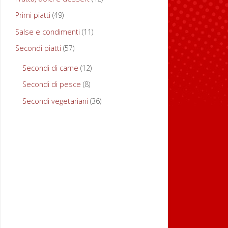
z
Primi piatti
(49)
Salse e condimenti
(11)
o
Secondi piatti
(57)
c
Secondi di carne
(12)
Secondi di pesce
(8)
c
Secondi vegetariani
(36)
h
e
r
i