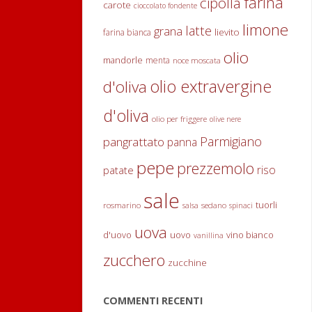
farina
cipolla
carote
cioccolato fondente
grana
grattugiato
limone
latte
grana
lievito
farina bianca
200
olio
g
mandorle
menta
noce moscata
burro
olio extravergine
d'oliva
3
spicchi
d'oliva
aglio
olio per friggere
olive nere
(più o
Parmigiano
pangrattato
panna
meno, a
seconda
pepe
prezzemolo
riso
patate
dei
gusti)
sale
tuorli
rosmarino
sedano
salsa
spinaci
acqua
q.b.
uova
d'uovo
uovo
vino bianco
vanillina
sale
q.b.
zucchero
zucchine
ISTRUZIONI
COMMENTI RECENTI