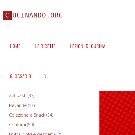
C
U
C
I
N
A
N
D
O
.
O
R
G
HOME
LE RICETTE
LEZIONI DI CUCINA
Home
Ricetta
Pizzoccheri
GLOSSARIO
PORTATE
Antipasti
(33)
P
Bevande
(11)
CERCA
i
Colazione e Snack
(34)
Contorni
(59)
z
Frutta, dolci e dessert
(42)