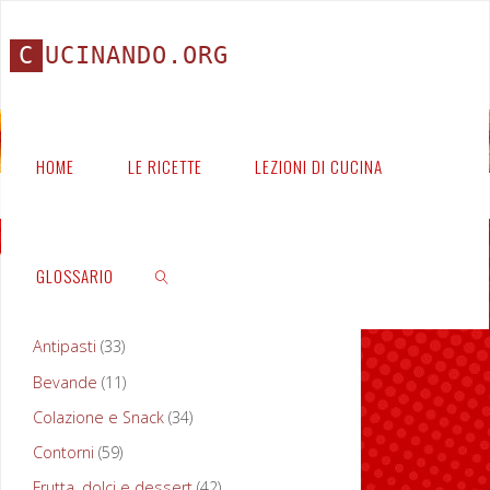
C
U
C
I
N
A
N
D
O
.
O
R
G
HOME
LE RICETTE
LEZIONI DI CUCINA
Home
Ricette
GLOSSARIO
PORTATE
Antipasti
(33)
Ingrediente:
Bevande
(11)
CERCA
olive
Colazione e Snack
(34)
verdi
Contorni
(59)
Frutta, dolci e dessert
(42)