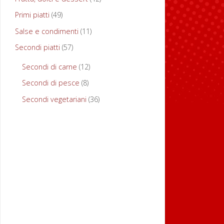
Primi piatti
(49)
Salse e condimenti
(11)
M
Secondi piatti
(57)
a
Secondi di carne
(12)
c
Secondi di pesce
(8)
c
Secondi vegetariani
(36)
h
e
r
o
n
i