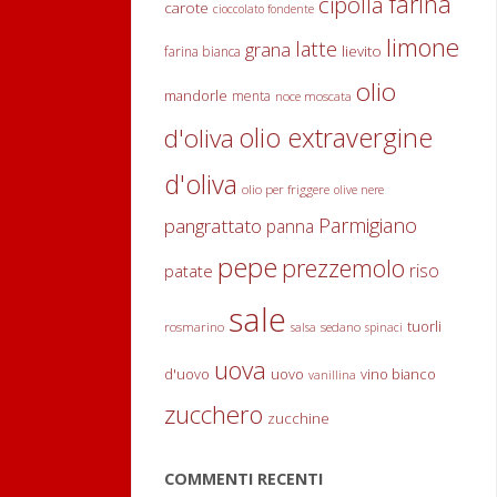
farina
cipolla
carote
cioccolato fondente
al
a
limone
latte
grana
lievito
farina bianca
forno
leggere
olio
mandorle
menta
noce moscata
in
olio extravergine
d'oliva
salsa
d'oliva
olio per friggere
olive nere
di
Parmigiano
pangrattato
panna
olive"
pepe
prezzemolo
riso
patate
sale
tuorli
rosmarino
sedano
salsa
spinaci
uova
d'uovo
uovo
vino bianco
vanillina
zucchero
zucchine
COMMENTI RECENTI