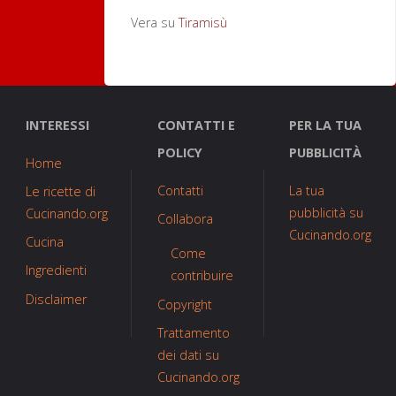
Vera
su
Tiramisù
INTERESSI
CONTATTI E
PER LA TUA
POLICY
PUBBLICITÀ
Home
Contatti
La tua
Le ricette di
pubblicità su
Cucinando.org
Collabora
Cucinando.org
Cucina
Come
Ingredienti
contribuire
Disclaimer
Copyright
Trattamento
dei dati su
Cucinando.org