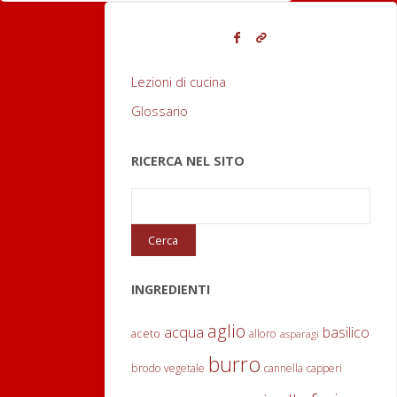
s
a
d
Lezioni di cucina
i
Glossario
o
RICERCA NEL SITO
l
i
v
e
INGREDIENTI
itemprop="discussionURL"
0
aglio
acqua
basilico
aceto
alloro
asparagi
burro
brodo vegetale
cannella
capperi
"Maccheroni
Continua